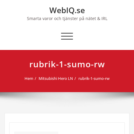
Hoppa
WebIQ.se
till
innehåll
Smarta varor och tjänster på nätet & IRL
Slå på/av navigering
rubrik-1-sumo-rw
Hem
Mitsubishi Hero LN
rubrik-1-sumo-rw