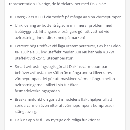
representation i Sverige, de fördelar vi ser med Daikin är:
Energiklass A+++ i värmedrift på många av sina värmepumpar
Unik lösning av bottentråg som minimerar problem med
ispåbyggnad, frihängande förångare gör att vattnet vid
avfrostning rinner direkt ned på marken!
Extremt hög uteffekt vid låga utetemperaturer, t.ex har Caldo
XRH30 hela 3.3 kW uteffekt medan XRH40 har hela 4.0 kW
uteffekt vid -25°C utetemperatur.
Smart avfrostningslogik gör att Daikins värmepumpar
behöver avfrosta mer sällan än många andra tillverkares
värmepumpar, det gör att maskinen värmer längre mellan
avfrostningarna – vilket i sin tur ökar
årsmedelverkningsgraden.
Braskaminfunktion gör att innedelens fläkt hjälper till att
sprida värmen även efter att värmepumpens kompressor
stängt av sig.
Daikins app är full av nyttiga och roliga funktioner