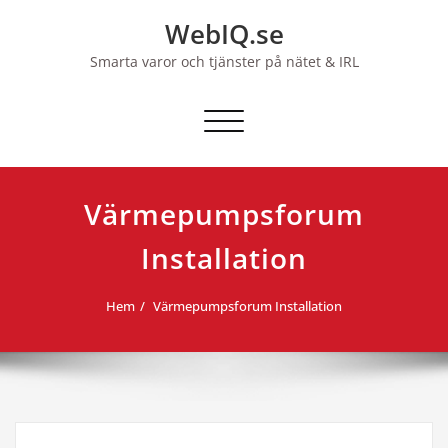
Hoppa
WebIQ.se
till
innehåll
Smarta varor och tjänster på nätet & IRL
Slå på/av navigering
Värmepumpsforum
Installation
Hem
Värmepumpsforum Installation