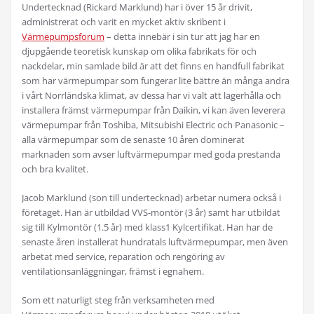
Undertecknad (Rickard Marklund) har i över 15 år drivit,
administrerat och varit en mycket aktiv skribent i
Värmepumpsforum
– detta innebär i sin tur att jag har en
djupgående teoretisk kunskap om olika fabrikats för och
nackdelar, min samlade bild är att det finns en handfull fabrikat
som har värmepumpar som fungerar lite bättre än många andra
i vårt Norrländska klimat, av dessa har vi valt att lagerhålla och
installera främst värmepumpar från Daikin, vi kan även leverera
värmepumpar från Toshiba, Mitsubishi Electric och Panasonic –
alla värmepumpar som de senaste 10 åren dominerat
marknaden som avser luftvärmepumpar med goda prestanda
och bra kvalitet.
Jacob Marklund (son till undertecknad) arbetar numera också i
företaget. Han är utbildad VVS-montör (3 år) samt har utbildat
sig till Kylmontör (1.5 år) med klass1 Kylcertifikat. Han har de
senaste åren installerat hundratals luftvärmepumpar, men även
arbetat med service, reparation och rengöring av
ventilationsanläggningar, främst i egnahem.
Som ett naturligt steg från verksamheten med