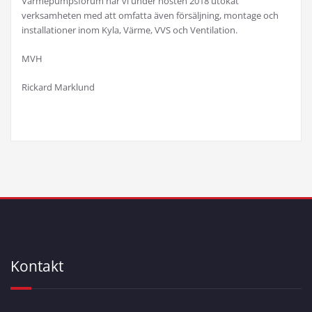
Värmepumpsforum har vi under hösten 2018 utökat
verksamheten med att omfatta även försäljning, montage och
installationer inom Kyla, Värme, VVS och Ventilation.
MVH
Rickard Marklund
Kontakt