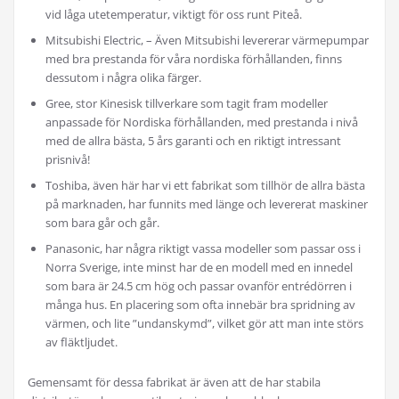
vid låga utetemperatur, viktigt för oss runt Piteå.
Mitsubishi Electric, – Även Mitsubishi levererar värmepumpar
med bra prestanda för våra nordiska förhållanden, finns
dessutom i några olika färger.
Gree, stor Kinesisk tillverkare som tagit fram modeller
anpassade för Nordiska förhållanden, med prestanda i nivå
med de allra bästa, 5 års garanti och en riktigt intressant
prisnivå!
Toshiba, även här har vi ett fabrikat som tillhör de allra bästa
på marknaden, har funnits med länge och levererat maskiner
som bara går och går.
Panasonic, har några riktigt vassa modeller som passar oss i
Norra Sverige, inte minst har de en modell med en innedel
som bara är 24.5 cm hög och passar ovanför entrédörren i
många hus. En placering som ofta innebär bra spridning av
värmen, och lite ”undanskymd”, vilket gör att man inte störs
av fläktljudet.
Gemensamt för dessa fabrikat är även att de har stabila