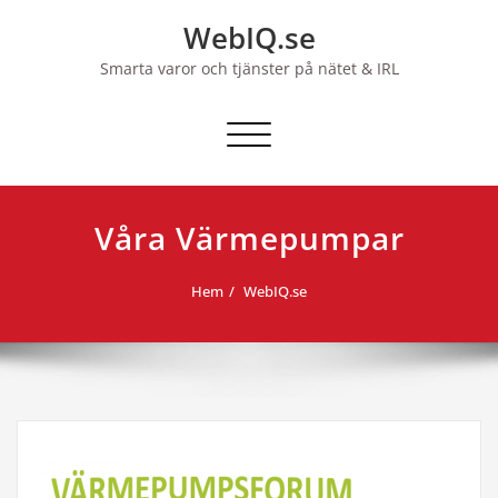
Hoppa
WebIQ.se
till
innehåll
Smarta varor och tjänster på nätet & IRL
Slå på/av navigering
Våra Värmepumpar
Hem
WebIQ.se