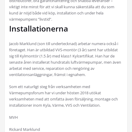
distributörer, bra garantihantering och snabba leveranser –
viktigt inte minst för att vi skall kunna säkerställa att du som
kund är nöjd både vid köp, installation och under hela
värmepumpens ”livstid”.
Installationerna
Jacob Marklund (son till undertecknad) arbetar numera också i
företaget. Han är utbildad VVS-montör (3 år) samt har utbildat
sig till Kylmontör (1.5 år) med klass1 Kylcertifikat. Han har de
senaste åren installerat hundratals luftvärmepumpar, men även
arbetat med service, reparation och rengöring av
ventilationsanläggningar, främst i egnahem.
Som ett naturligt steg från verksamheten med
Värmepumpsforum har vi under hösten 2018 utökat
verksamheten med att omfatta även försäljning, montage och
installationer inom Kyla, Värme, VVS och Ventilation.
MVH
Rickard Marklund