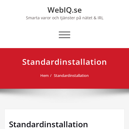
Hoppa
WebIQ.se
till
innehåll
Smarta varor och tjänster på nätet & IRL
Slå på/av navigering
Standardinstallation
Hem
Standardinstallation
Standardinstallation