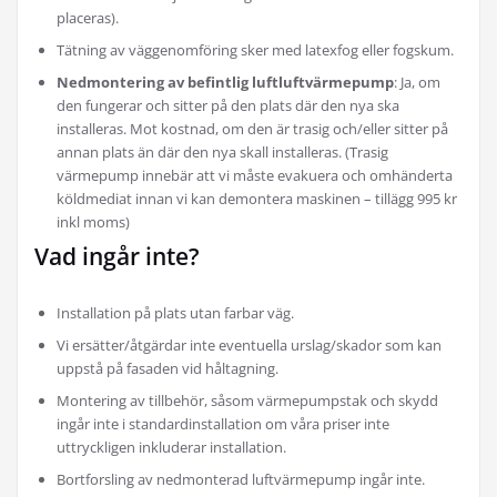
placeras).
Tätning av väggenomföring sker med latexfog eller fogskum.
Nedmontering av befintlig luft­luftvärmepump
: Ja, om
den fungerar och sitter på den plats där den nya ska
installeras. Mot kostnad, om den är trasig och/eller sitter på
annan plats än där den nya skall installeras. (Trasig
värmepump innebär att vi måste evakuera och omhänderta
köldmediat innan vi kan demontera maskinen – tillägg 995 kr
inkl moms)
Vad ingår inte?
Installation på plats utan farbar väg.
Vi ersätter/åtgärdar inte eventuella urslag/skador som kan
uppstå på fasaden vid håltagning.
Montering av tillbehör, såsom värmepumpstak och skydd
ingår inte i standardinstallation om våra priser inte
uttryckligen inkluderar installation.
Bortforsling av nedmonterad ­luftvärmepump ingår inte.