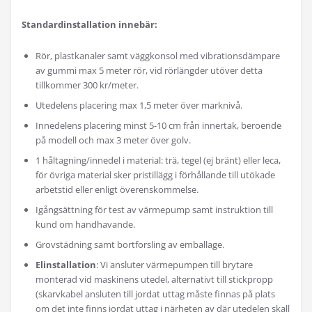
Standardinstallation innebär:
Rör, plastkanaler samt väggkonsol med vibrationsdämpare
av gummi max 5 meter rör, vid rörlängder utöver detta
tillkommer 300 kr/meter.
Utedelens placering max 1,5 meter över marknivå.
Innedelens placering minst 5-10 cm från innertak, beroende
på modell och max 3 meter över golv.
1 håltagning/innedel i material: trä, tegel (ej bränt) eller leca,
för övriga material sker pristillägg i förhållande till utökade
arbetstid eller enligt överenskommelse.
Igångsättning för test av värmepump samt instruktion till
kund om handhavande.
Grovstädning samt bortforsling av emballage.
Elinstallation
: Vi ansluter värmepumpen till brytare
monterad vid maskinens utedel, alternativt till stickpropp
(skarvkabel ansluten till jordat uttag måste finnas på plats
om det inte finns jordat uttag i närheten av där utedelen skall