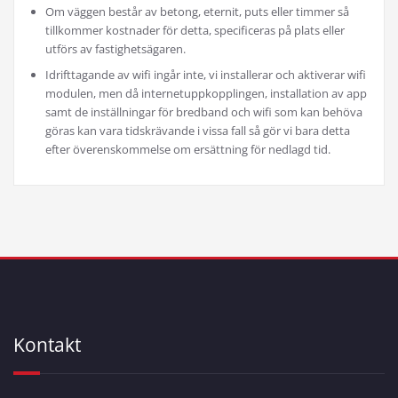
Om väggen består av betong, eternit, puts eller timmer så
tillkommer kostnader för detta, specificeras på plats eller
utförs av fastighetsägaren.
Idrifttagande av wifi ingår inte, vi installerar och aktiverar wifi
modulen, men då internetuppkopplingen, installation av app
samt de inställningar för bredband och wifi som kan behöva
göras kan vara tidskrävande i vissa fall så gör vi bara detta
efter överenskommelse om ersättning för nedlagd tid.
Kontakt