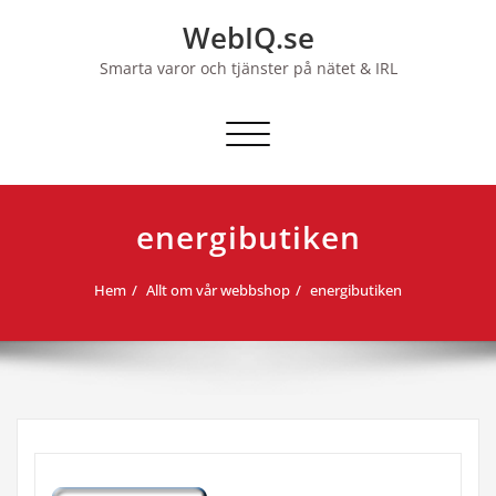
Hoppa
WebIQ.se
till
innehåll
Smarta varor och tjänster på nätet & IRL
Slå på/av navigering
energibutiken
Hem
Allt om vår webbshop
energibutiken