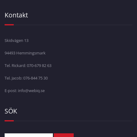
Kontakt
Skidvägen 13
94493 Hemmingsmark
Tel. Rickard: 070-679 82 63
Tel. Jacob: 076-844 75 30
E-post: info@webiq.se
SÖK