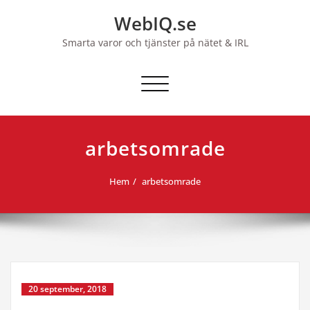
Hoppa
WebIQ.se
till
innehåll
Smarta varor och tjänster på nätet & IRL
Slå på/av navigering
arbetsomrade
Hem
arbetsomrade
20 september, 2018