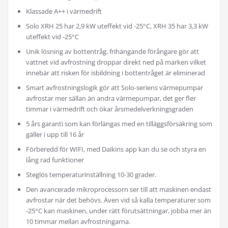
Klassade A++ i värmedrift
Solo XRH 25 har 2,9 kW uteffekt vid -25°C, XRH 35 har 3,3 kW
uteffekt vid -25°C
Unik lösning av bottentråg, frihängande förångare gör att
vattnet vid avfrostning droppar direkt ned på marken vilket
innebär att risken för isbildning i bottentråget är eliminerad
Smart avfrostningslogik gör att Solo-seriens värmepumpar
avfrostar mer sällan än andra värmepumpar, det ger fler
timmar i värmedrift och ökar årsmedelverkningsgraden
5 års garanti som kan förlängas med en tilläggsförsäkring som
gäller i upp till 16 år
Förberedd för WIFI, med Daikins app kan du se och styra en
lång rad funktioner
Steglös temperaturinställning 10-30 grader.
Den avancerade mikroprocessorn ser till att maskinen endast
avfrostar när det behövs. Även vid så kalla temperaturer som
-25°C kan maskinen, under rätt förutsättningar, jobba mer än
10 timmar mellan avfrostningarna.