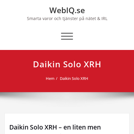
Hoppa
WebIQ.se
till
innehåll
Smarta varor och tjänster på nätet & IRL
Slå på/av navigering
Daikin Solo XRH
Hem
Daikin Solo XRH
Daikin Solo XRH – en liten men