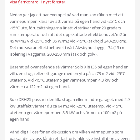
Visa fjärrkontroll i nytt fönster.
Nedan ger jag ett par exempel på vad man kan räkna med att
värmepumpen klarar av att värma på egen hand vid -25°C och
-15°C ute, förutsättningarna är att vi strävar efter 20 graders
rumstemperatur och att det uppskattade effektbehovet/m2 är
45 W/m2 vid -25°C och 35 W/m2 vid -15°C (takhöjd 240-250 cm).
Det motsvarar effektbehovet i vårt Älvsbyhus byggt -74 (13 cm
isolering i väggarna, 200-250 mm i tak och golv).
Baserat på ovanstående så värmer Solo XRH35 på egen hand en
villa, en stuga eller ett garage med en yta på ca 73 m2 vid -25°C
utetemp. Vid -15°C utetemp ger värmepumpen 4.3 kW och
värmer ca 122 m2 på egen hand.
Solo XRH25 passar i den lilla stugan eller mindre garaget, med 2.9
kW uteffekt värmer du ca 64 m2 vid -25°C utetemp. Vid -15°C
utetemp ger värmepumpen 3.5 kW och värmer ca 100 m2 på
egen hand.
Vänd dig till oss för en diskussion om vilken värmepump som
passar dig, av oss får du ett fast pris inklusive installation av egen