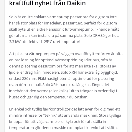
kraftfull nyhet från Daikin
Solo är en lite enklare värmepump passar bra för dig som inte
har så stor plats för innedelen, passar t.ex. perfekt för dig som
skall byta ut en äldre Panasonic luftvärmepump, liknande mått
gör att man kan installera på samma plats. Solo XRH35 ger hela
3,3 kW uteffekt vid -25°C utetemperatur!
Att placera värmepumpen på väggen ovanför ytterdörren är ofta
en bra lösning för optimal värmespridning i ditt hus, ofta är
denna placering dessutom bra för att man inte skall störas av
ljud eller drag från innedelen. Solo XRH har extra låg bygghöjd,
endast 286 mm. Fläkthastigheten är optimerad för placering
ovan dörr i en hall, Solo XRH har extra lång kastlängd, det
innebär att den varma (eller kalla) luften tränger in ordentligt i
huset och ger dig den temperatur du önskar.
En enkel och tydlig fjärrkontroll gör det lätt även för dig med ett
mindre intresse för ”teknik” att använda maskinen. Stora tydliga
knappar för att välja värme eller kyla och för att ställa in
temperaturen gör denna maskin exemplariskt enkel att sköta.